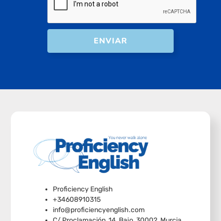
ENVIAR
Proficiency English
+34608910315
info@proficiencyenglish.com
C/ Proclamación, 14, Bajo, 30002, Murcia