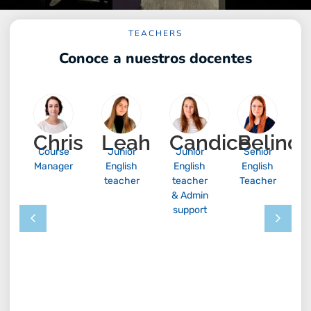
TEACHERS
Conoce a nuestros docentes
ly
Chris
Leah
Candice
Belind
Course
Junior
Junior
Senior
Manager
English
English
English
teacher
teacher
Teacher
& Admin
support