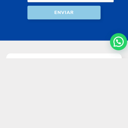
ENVIAR
Proficiency English
+34608910315
info@proficiencyenglish.com
C/ Proclamación, 14, Bajo, 30002, Murcia