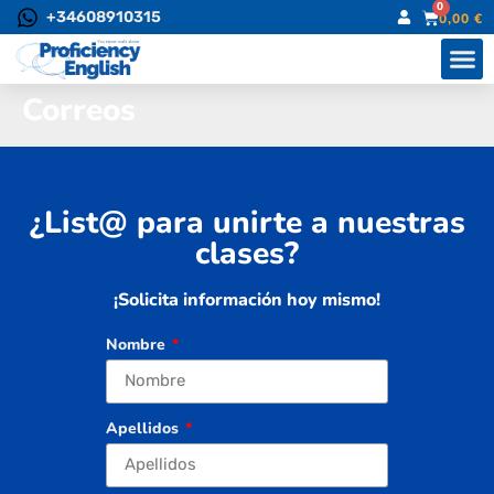
0
+34608910315
0,00
€
Correos
¿List@ para unirte a nuestras
clases?
¡Solicita información hoy mismo!
Nombre
Apellidos