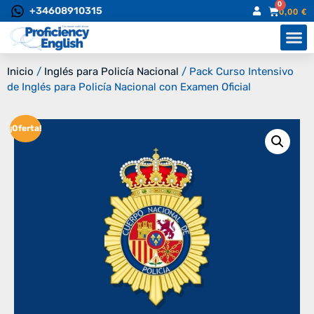
0
+34608910315
0,00
€
Inicio
/
Inglés para Policía Nacional
/ Pack Curso Intensivo
de Inglés para Policía Nacional con Examen Oficial
¡Oferta!