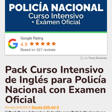
Google Rating
4.9
Based on 327 reviews
by
Trust.Reviews
Pack Curso Intensivo
de Inglés para Policía
Nacional con Examen
Oficial
Desde
248,00
€
Desde
235,60
€