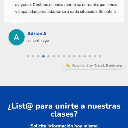
a ayudar. Destaco especialmente su cercanía, paciencia
y capacidad para adaptarse a cada situación. Se nota la
pasión que ponen en su trabajo y eso marca la
diferencia. Gracias por acompañarme en este camino y
ayudarme a alcanzar un objetivo tan importante.
Adrian A
¡Totalmente recomendable!
a month ago
Powered by
Trust.Reviews
¿List@ para unirte a nuestras
clases?
¡Solicita información hoy mismo!